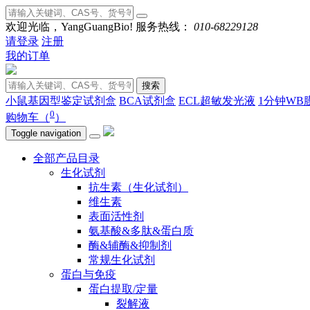
欢迎光临，YangGuangBio!
服务热线：
010-68229128
请登录
注册
我的订单
搜索
小鼠基因型鉴定试剂盒
BCA试剂盒
ECL超敏发光液
1分钟WB
0
购物车（
）
Toggle navigation
全部产品目录
生化试剂
抗生素（生化试剂）
维生素
表面活性剂
氨基酸&多肽&蛋白质
酶&辅酶&抑制剂
常规生化试剂
蛋白与免疫
蛋白提取/定量
裂解液