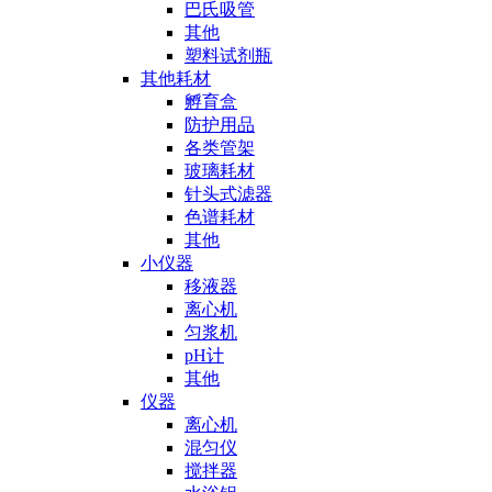
巴氏吸管
其他
塑料试剂瓶
其他耗材
孵育盒
防护用品
各类管架
玻璃耗材
针头式滤器
色谱耗材
其他
小仪器
移液器
离心机
匀浆机
pH计
其他
仪器
离心机
混匀仪
搅拌器