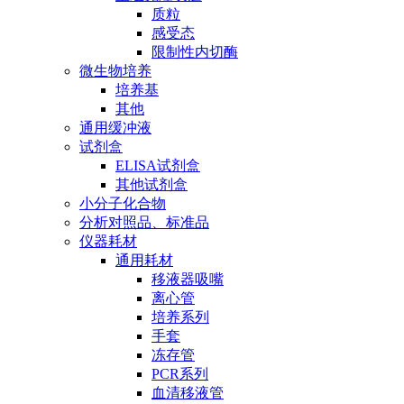
质粒
感受态
限制性内切酶
微生物培养
培养基
其他
通用缓冲液
试剂盒
ELISA试剂盒
其他试剂盒
小分子化合物
分析对照品、标准品
仪器耗材
通用耗材
移液器吸嘴
离心管
培养系列
手套
冻存管
PCR系列
血清移液管