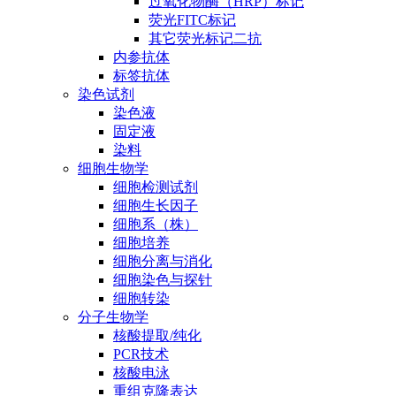
过氧化物酶（HRP）标记
荧光FITC标记
其它荧光标记二抗
内参抗体
标签抗体
染色试剂
染色液
固定液
染料
细胞生物学
细胞检测试剂
细胞生长因子
细胞系（株）
细胞培养
细胞分离与消化
细胞染色与探针
细胞转染
分子生物学
核酸提取/纯化
PCR技术
核酸电泳
重组克隆表达