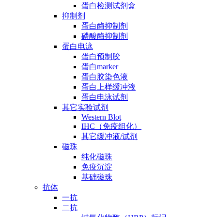
蛋白检测试剂盒
抑制剂
蛋白酶抑制剂
磷酸酶抑制剂
蛋白电泳
蛋白预制胶
蛋白marker
蛋白胶染色液
蛋白上样缓冲液
蛋白电泳试剂
其它实验试剂
Western Blot
IHC（免疫组化）
其它缓冲液/试剂
磁珠
纯化磁珠
免疫沉淀
基础磁珠
抗体
一抗
二抗