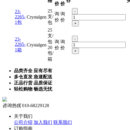
格
存
价
价
25
23-
-
询
询
支/
2265-
Crystalgen
价
价
1包
包
+
25
支/
23-
-
包
询
询
2265-
Crystalgen
20
价
价
1箱
+
包/
箱
品类齐全 应有尽有
多仓直发 急速配送
正品行货 品质保证
轻松购物 畅选无忧
咨询热线
010-68229128
关于我们
公司介绍
加入我们
联系我们
订购指南