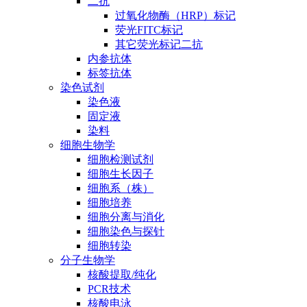
二抗
过氧化物酶（HRP）标记
荧光FITC标记
其它荧光标记二抗
内参抗体
标签抗体
染色试剂
染色液
固定液
染料
细胞生物学
细胞检测试剂
细胞生长因子
细胞系（株）
细胞培养
细胞分离与消化
细胞染色与探针
细胞转染
分子生物学
核酸提取/纯化
PCR技术
核酸电泳