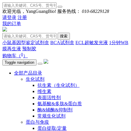
欢迎光临，YangGuangBio!
服务热线：
010-68229128
请登录
注册
我的订单
搜索
小鼠基因型鉴定试剂盒
BCA试剂盒
ECL超敏发光液
1分钟WB
膜再生液
预制胶
0
购物车（
）
Toggle navigation
全部产品目录
生化试剂
抗生素（生化试剂）
维生素
表面活性剂
氨基酸&多肽&蛋白质
酶&辅酶&抑制剂
常规生化试剂
蛋白与免疫
蛋白提取/定量