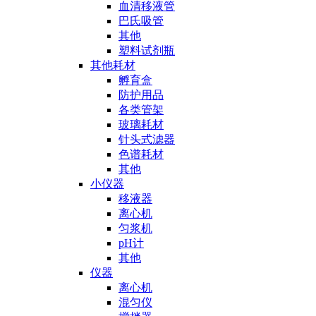
血清移液管
巴氏吸管
其他
塑料试剂瓶
其他耗材
孵育盒
防护用品
各类管架
玻璃耗材
针头式滤器
色谱耗材
其他
小仪器
移液器
离心机
匀浆机
pH计
其他
仪器
离心机
混匀仪