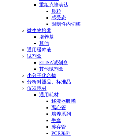
重组克隆表达
质粒
感受态
限制性内切酶
微生物培养
培养基
其他
通用缓冲液
试剂盒
ELISA试剂盒
其他试剂盒
小分子化合物
分析对照品、标准品
仪器耗材
通用耗材
移液器吸嘴
离心管
培养系列
手套
冻存管
PCR系列