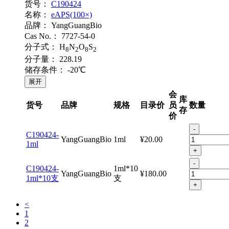
货号：
C190424
名称：
eAPS(100×)
品牌：
YangGuangBio
Cas No.：
7727-54-0
分子式：
H
N
O
S
8
2
8
2
分子量：
228.19
储存条件：
-20℃
展开
会
库
货号
品牌
规格
目录价
员
数量
存
价
-
C190424-
YangGuangBio
1ml
¥20.00
1ml
+
-
C190424-
1ml*10
YangGuangBio
¥180.00
1ml*10支
支
+
<
1