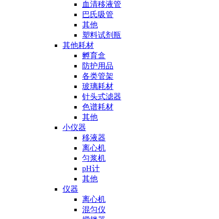
血清移液管
巴氏吸管
其他
塑料试剂瓶
其他耗材
孵育盒
防护用品
各类管架
玻璃耗材
针头式滤器
色谱耗材
其他
小仪器
移液器
离心机
匀浆机
pH计
其他
仪器
离心机
混匀仪