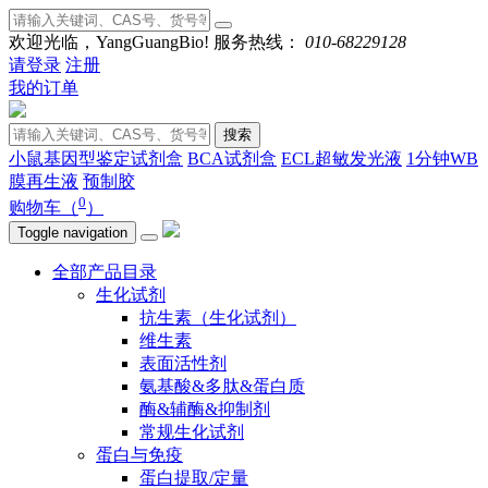
欢迎光临，YangGuangBio!
服务热线：
010-68229128
请登录
注册
我的订单
搜索
小鼠基因型鉴定试剂盒
BCA试剂盒
ECL超敏发光液
1分钟WB
膜再生液
预制胶
0
购物车（
）
Toggle navigation
全部产品目录
生化试剂
抗生素（生化试剂）
维生素
表面活性剂
氨基酸&多肽&蛋白质
酶&辅酶&抑制剂
常规生化试剂
蛋白与免疫
蛋白提取/定量