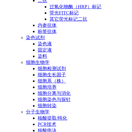
二抗
过氧化物酶（HRP）标记
荧光FITC标记
其它荧光标记二抗
内参抗体
标签抗体
染色试剂
染色液
固定液
染料
细胞生物学
细胞检测试剂
细胞生长因子
细胞系（株）
细胞培养
细胞分离与消化
细胞染色与探针
细胞转染
分子生物学
核酸提取/纯化
PCR技术
核酸电泳