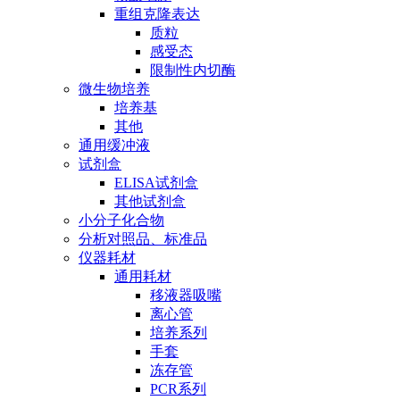
重组克隆表达
质粒
感受态
限制性内切酶
微生物培养
培养基
其他
通用缓冲液
试剂盒
ELISA试剂盒
其他试剂盒
小分子化合物
分析对照品、标准品
仪器耗材
通用耗材
移液器吸嘴
离心管
培养系列
手套
冻存管
PCR系列