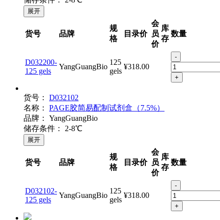
储存条件：
2-8℃
展开
会
规
库
货号
品牌
目录价
员
数量
格
存
价
-
D032200-
125
YangGuangBio
¥318.00
125 gels
gels
+
货号：
D032102
名称：
PAGE胶简易配制试剂盒（7.5%）
品牌：
YangGuangBio
储存条件：
2-8℃
展开
会
规
库
货号
品牌
目录价
员
数量
格
存
价
-
D032102-
125
YangGuangBio
¥318.00
125 gels
gels
+