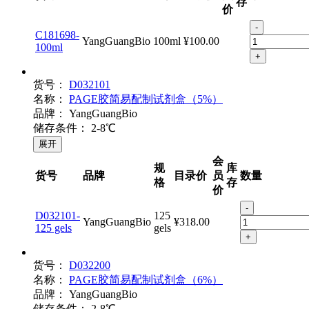
存
价
-
C181698-
YangGuangBio
100ml
¥100.00
100ml
+
货号：
D032101
名称：
PAGE胶简易配制试剂盒（5%）
品牌：
YangGuangBio
储存条件：
2-8℃
展开
会
规
库
货号
品牌
目录价
员
数量
格
存
价
-
D032101-
125
YangGuangBio
¥318.00
125 gels
gels
+
货号：
D032200
名称：
PAGE胶简易配制试剂盒（6%）
品牌：
YangGuangBio