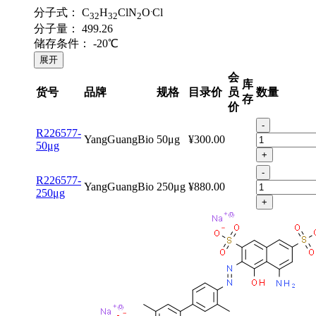
.
分子式：
C
H
ClN
O
Cl
32
32
2
分子量：
499.26
储存条件：
-20℃
展开
会
库
货号
品牌
规格
目录价
员
数量
存
价
-
R226577-
YangGuangBio
50μg
¥300.00
50μg
+
-
R226577-
YangGuangBio
250μg
¥880.00
250μg
+