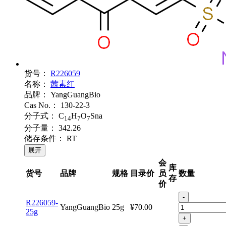
货号：
R226059
名称：
茜素红
品牌：
YangGuangBio
Cas No.：
130-22-3
分子式：
C
H
O
Sna
14
7
7
分子量：
342.26
储存条件：
RT
展开
会
库
货号
品牌
规格
目录价
员
数量
存
价
-
R226059-
YangGuangBio
25g
¥70.00
25g
+