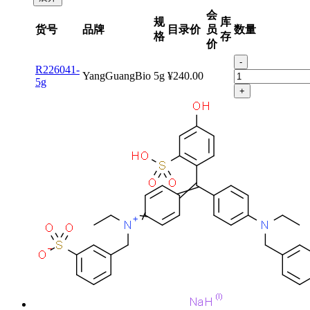
会
规
库
货号
品牌
目录价
员
数量
格
存
价
-
R226041-
YangGuangBio
5g
¥240.00
5g
+