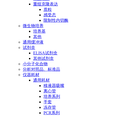
重组克隆表达
质粒
感受态
限制性内切酶
微生物培养
培养基
其他
通用缓冲液
试剂盒
ELISA试剂盒
其他试剂盒
小分子化合物
分析对照品、标准品
仪器耗材
通用耗材
移液器吸嘴
离心管
培养系列
手套
冻存管
PCR系列