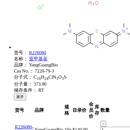
货号：
R226080
名称：
亚甲基蓝
品牌：
YangGuangBio
Cas No.：
7220-79-3
分子式：
C
H
ClN
O
S
16
24
3
3
分子量：
373.90
储存条件：
RT
展开
会
规
库
货号
品牌
目录价
员
数量
格
存
价
-
R226080-
YangGuangBio
10g
¥140.00