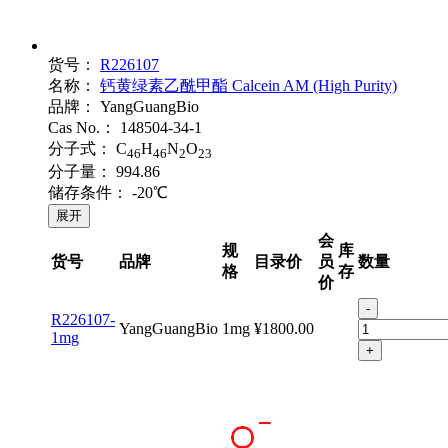
货号：
R226107
名称：
钙黄绿素乙酰甲酯 Calcein AM (High Purity)
品牌：
YangGuangBio
Cas No.：
148504-34-1
分子式：
C
H
N
O
46
46
2
23
分子量：
994.86
储存条件：
-20℃
展开
会
规
库
货号
品牌
目录价
员
数量
格
存
价
-
R226107-
YangGuangBio
1mg
¥1800.00
1mg
+