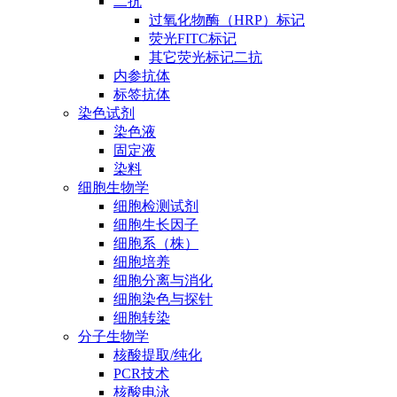
二抗
过氧化物酶（HRP）标记
荧光FITC标记
其它荧光标记二抗
内参抗体
标签抗体
染色试剂
染色液
固定液
染料
细胞生物学
细胞检测试剂
细胞生长因子
细胞系（株）
细胞培养
细胞分离与消化
细胞染色与探针
细胞转染
分子生物学
核酸提取/纯化
PCR技术
核酸电泳