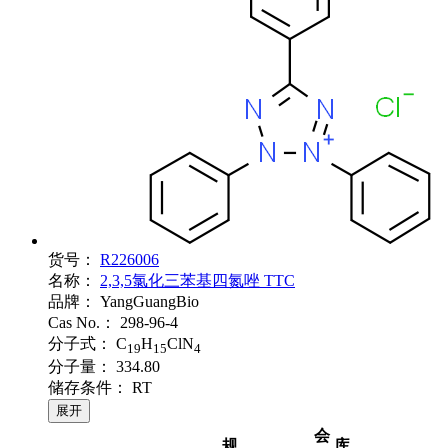
货号：
R226006
名称：
2,3,5氯化三苯基四氮唑 TTC
品牌：
YangGuangBio
Cas No.：
298-96-4
分子式：
C
H
ClN
19
15
4
分子量：
334.80
储存条件：
RT
展开
会
规
库