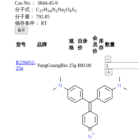
Cas No.：
3844-45-9
分子式：
C
H
N
Na
O
S
37
34
2
2
9
3
分子量：
792.85
储存条件：
RT
展开
会
规
目录
库
货号
品牌
员
数量
格
价
存
价
-
R226052-
YangGuangBio
25g
¥80.00
25g
+