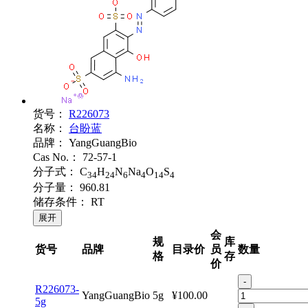
货号：
R226073
名称：
台盼蓝
品牌：
YangGuangBio
Cas No.：
72-57-1
分子式：
C
H
N
Na
O
S
34
24
6
4
14
4
分子量：
960.81
储存条件：
RT
展开
会
规
库
货号
品牌
目录价
员
数量
格
存
价
-
R226073-
YangGuangBio
5g
¥100.00
5g