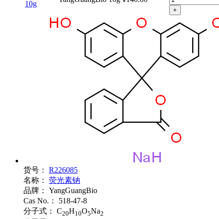
10g
+
货号：
R226085
名称：
荧光素钠
品牌：
YangGuangBio
Cas No.：
518-47-8
分子式：
C
H
O
Na
20
10
5
2