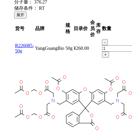
分子量：
376.27
储存条件：
RT
展开
会
规
库
货号
品牌
目录价
员
数量
格
存
价
-
R226085-
YangGuangBio
50g
¥260.00
50g
+