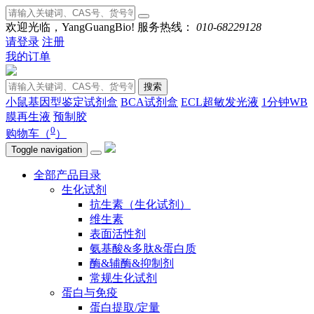
欢迎光临，YangGuangBio!
服务热线：
010-68229128
请登录
注册
我的订单
搜索
小鼠基因型鉴定试剂盒
BCA试剂盒
ECL超敏发光液
1分钟WB
膜再生液
预制胶
0
购物车（
）
Toggle navigation
全部产品目录
生化试剂
抗生素（生化试剂）
维生素
表面活性剂
氨基酸&多肽&蛋白质
酶&辅酶&抑制剂
常规生化试剂
蛋白与免疫
蛋白提取/定量