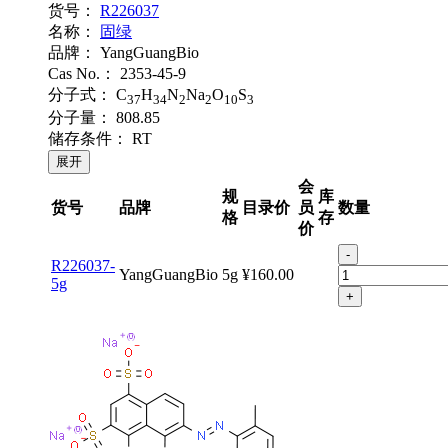
货号：
R226037
名称：
固绿
品牌：
YangGuangBio
Cas No.：
2353-45-9
分子式：
C
H
N
Na
O
S
37
34
2
2
10
3
分子量：
808.85
储存条件：
RT
展开
会
规
库
货号
品牌
目录价
员
数量
格
存
价
-
R226037-
YangGuangBio
5g
¥160.00
5g
+