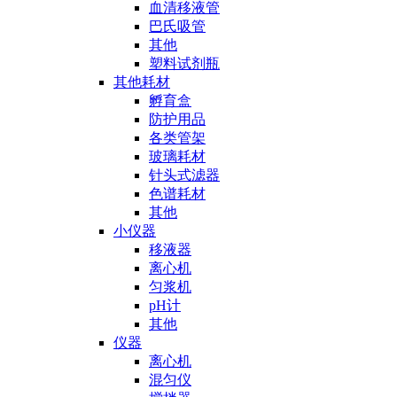
血清移液管
巴氏吸管
其他
塑料试剂瓶
其他耗材
孵育盒
防护用品
各类管架
玻璃耗材
针头式滤器
色谱耗材
其他
小仪器
移液器
离心机
匀浆机
pH计
其他
仪器
离心机
混匀仪