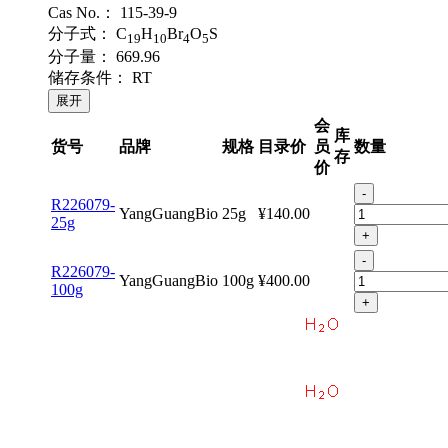
Cas No.：
115-39-9
分子式：
C
H
Br
O
S
19
10
4
5
分子量：
669.96
储存条件：
RT
展开
会
库
货号
品牌
规格
目录价
员
数量
存
价
-
R226079-
YangGuangBio
25g
¥140.00
25g
+
-
R226079-
YangGuangBio
100g
¥400.00
100g
+