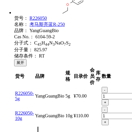
货号：
R226050
名称：
考马斯亮蓝R-250
品牌：
YangGuangBio
Cas No.：
6104-59-2
分子式：
C
H
N
NaO
S
45
44
3
7
2
分子量：
825.97
储存条件：
RT
展开
会
规
库
货号
品牌
目录价
员
数量
格
存
价
-
R226050-
YangGuangBio
5g
¥70.00
5g
+
-
R226050-
YangGuangBio
10g
¥110.00
10g
+