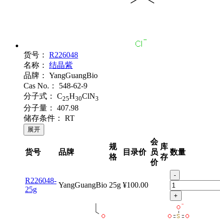
货号：
R226048
名称：
结晶紫
品牌：
YangGuangBio
Cas No.：
548-62-9
分子式：
C
H
ClN
25
30
3
分子量：
407.98
储存条件：
RT
展开
会
规
库
货号
品牌
目录价
员
数量
格
存
价
-
R226048-
YangGuangBio
25g
¥100.00
25g
+