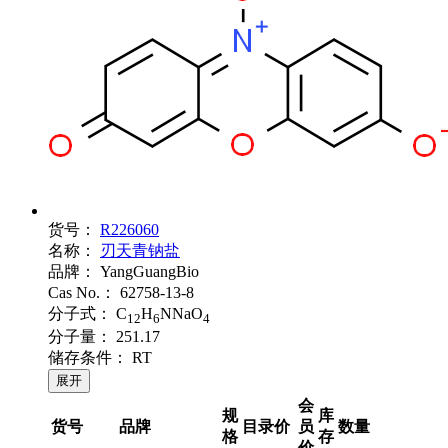
货号：
R226060
名称：
刃天青钠盐
品牌：
YangGuangBio
Cas No.：
62758-13-8
分子式：
C
H
NNaO
12
6
4
分子量：
251.17
储存条件：
RT
展开
会
规
库
货号
品牌
目录价
员
数量
格
存
价