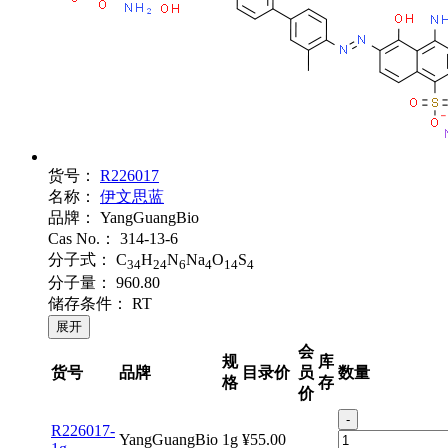
货号：
R226017
名称：
伊文思蓝
品牌：
YangGuangBio
Cas No.：
314-13-6
分子式：
C
H
N
Na
O
S
34
24
6
4
14
4
分子量：
960.80
储存条件：
RT
展开
会
规
库
货号
品牌
目录价
员
数量
格
存
价
-
R226017-
YangGuangBio
1g
¥55.00